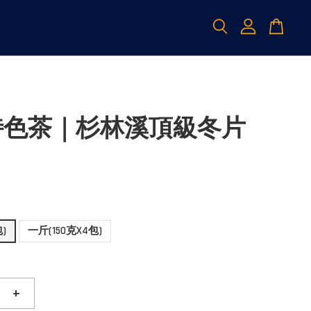
特色茶｜杉林溪頂級冬片
包)
一斤(150克X4包)
+