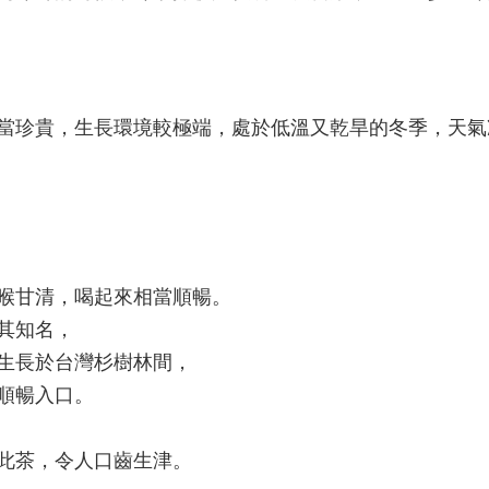
當珍貴，生長環境較極端，處於低溫又乾旱的冬季，天氣
喉甘清，喝起來相當順暢。
其知名，
生長於台灣杉樹林間，
順暢入口。
此茶，令人口齒生津。