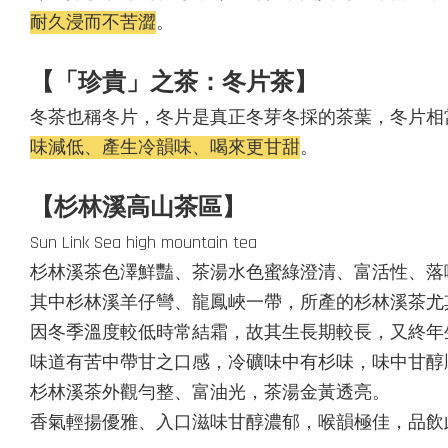
耐久浸而不苦澀
。
【「珍貴」之茶：冬片茶】
冬茶也稱冬片，冬片是真正冬芽冬採的茶葉，冬片相
味減低、產生冷韻味、喝來更甘甜
。
【杉林溪高山茶區】
Sun Link Sea high mountain tea
杉林溪茶色澤鮮豔、茶湯水色蜜綠澄清、富活性、落
其中杉林溪羊仔彎、龍鳳峽一帶，所產的杉林溪茶尤
因冬季溫度較低時常結霜，故其生長期較長，又終年
味道有苦中帶甘之口感，
冷礦味中有杉味，味中甘醇
杉林溪茶外觀勻整、富油光，茶湯金黃透亮。
香氣輕揚優雅、入口滋味甘醇濃郁，喉韻極佳，品飲