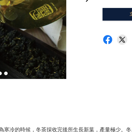
為寒冷的時候，冬茶採收完後所生長新葉，產量極少。冬