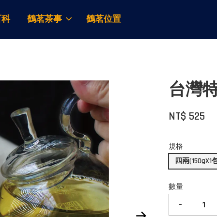
百科
鶴茗茶事
鶴茗位置
台灣
NT$ 525
規格
四兩(150gX1
數量
-