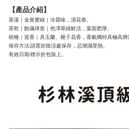
【產品介紹】
茶湯｜金黃蜜綠｜冷霜味，清花香。
茶乾｜飽滿球形｜色澤翠綠鮮活，葉面肥厚。
樹種｜迎香｜具玉蘭、梔子花香，香氣獨特具極高辨
保存方法:請置於陰涼處保存，忌潮濕受熱。
有效日期:標示於包裝上。