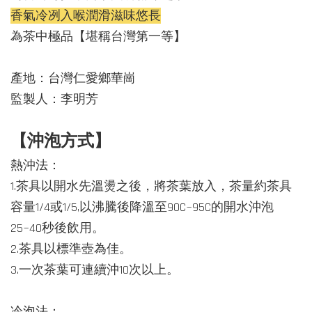
香氣冷冽入喉潤滑滋味悠長
為茶中極品【堪稱台灣第一等】
產地：台灣仁愛鄉華崗
監製人：李明芳
【沖泡方式】
熱沖法：
1.茶具以開水先溫燙之後，將茶葉放入，茶量約茶具
容量1/4或1/5,以沸騰後降溫至90C~95C的開水沖泡
25~40秒後飲用。
2.茶具以標準壺為佳。
3.一次茶葉可連續沖10次以上。
冷泡法：