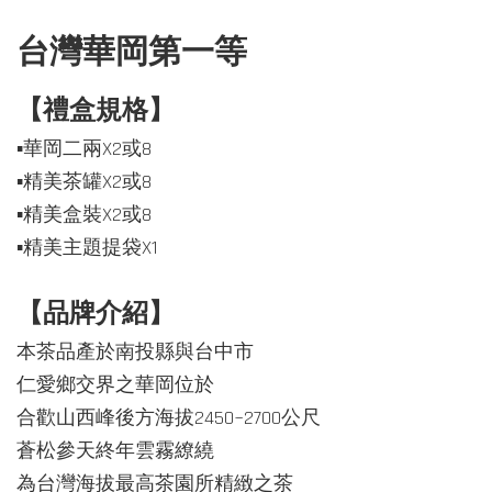
台灣華岡第一等
【禮盒規格】
▪️華岡二兩X2
或8
▪️精美茶罐X2
或8
▪️精美盒裝X2或8
▪️精美主題提袋X1
【品牌介紹】
本茶品產於南投縣與台中市
仁愛鄉交界之華岡位於
合歡山西峰後方海拔2450~2700公尺
蒼松參天終年雲霧繚繞
為台灣海拔最高茶園所精緻之茶