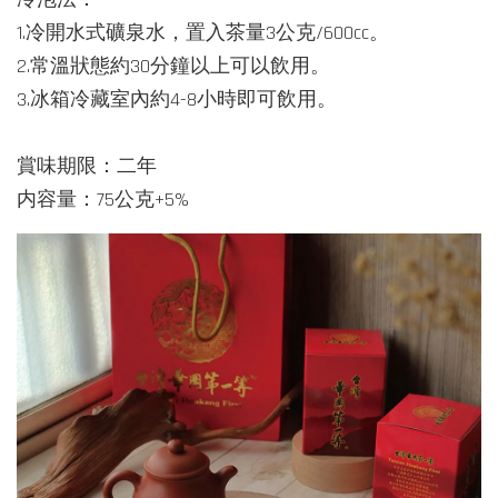
1.冷開水式礦泉水，置入茶量3公克/600cc。
2.常溫狀態約30分鐘以上可以飲用。
3.冰箱冷藏室內約4-8小時即可飲用。
賞味期限：二年
内容量：75公克+5%