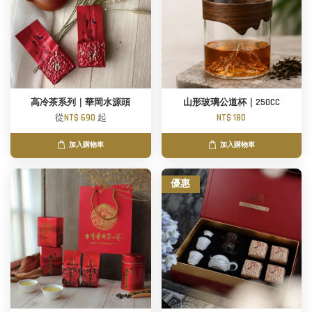
高冷茶系列｜華岡水源頭
山形玻璃公道杯｜250CC
從
NT$ 690
起
NT$ 180
加入購物車
加入購物車
優惠