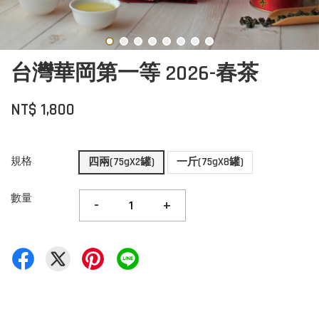
台灣華岡第一等 2026-春茶
NT$ 1,800
規格
四兩(75gX2罐)
一斤(75gX8罐)
數量
-
+