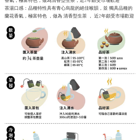
香氣，極富特色，做為清香型生茶，近2年頗受市場歡迎
茶湯口感：品種特性具有青心烏龍的絕佳喉韻，並 獨具品種的
蘭花香氣，極富特色 ，做為 清香型生茶 ， 近2年頗受市場歡迎