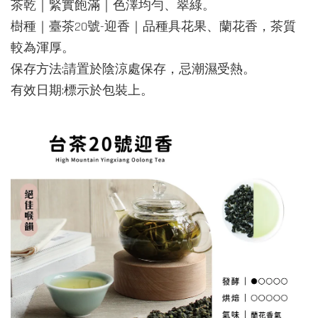
茶乾｜緊實飽滿｜色澤均勻、翠綠。
樹種｜臺茶20號-迎香｜品種具花果、蘭花香，茶質
較為渾厚。
保存方法:請置於陰涼處保存，忌潮濕受熱。
有效日期:標示於包裝上。