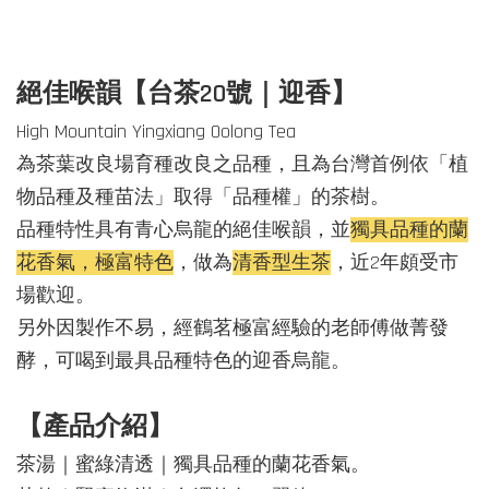
絕佳喉韻【台茶20號｜迎香】
High Mountain Yingxiang Oolong Tea
為茶葉改良場育種改良之品種，且為台灣首例依「植
物品種及種苗法」取得「品種權」的茶樹。
品種特性具有青心烏龍的絕佳喉韻，並
獨具品種的蘭
花香氣，極富特色
，做為
清香型生茶
，
近2年頗受市
場歡迎。
另外因製作不易，經鶴茗極富經驗的老師傅做菁發
酵，可喝到最具品種特色的迎香烏龍。
【產品介紹】
茶湯｜蜜綠清透｜獨具品種的蘭花香氣。