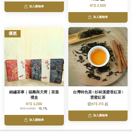
NT$ 2,500
加入購物車
加入購物車
優惠
錦繡茶事｜福壽與天齊｜茶葉
台灣特色茶 | 杉林溪蜜香紅茶 |
禮盒
雲蜜紅茶
NT$ 3,288
從
NT$ 213
起
NT$ 3,900
-15.7%
加入購物車
加入購物車