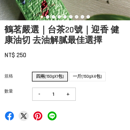
鶴茗嚴選｜台茶20號｜迎香 健
康油切 去油解膩最佳選擇
NT$ 250
規格
四兩(150gX1包)
一斤(150gX4包)
數量
-
+