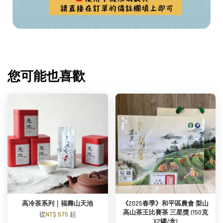
您可能也喜歡
高冷茶系列｜福壽山天池
《2025春季》和平區農會 梨山
高山茶王比賽茶 三星獎 (150克
從
NT$ 575
起
X2罐/盒)