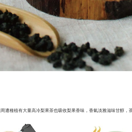
周遭種植有大量高冷梨果茶也吸收梨果香味，香氣淡雅滋味甘醇，茶