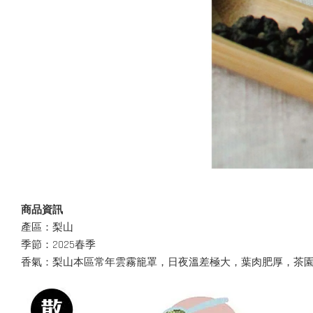
商品資訊
產區：梨山
季節：2025春季
香氣：梨山本區常年雲霧籠罩，日夜溫差極大，葉肉肥厚，茶園