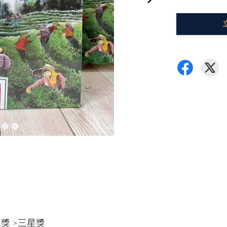
獎 >三星獎