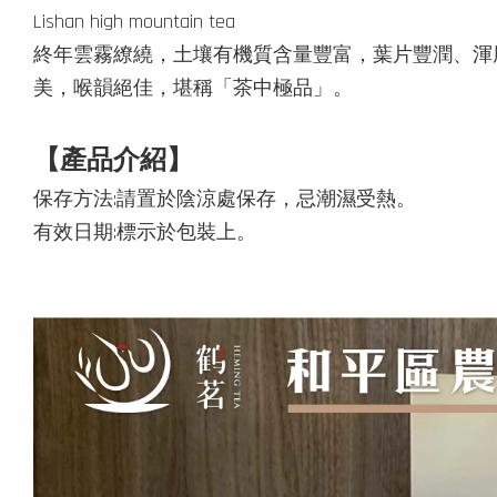
Lishan high mountain tea
終年雲霧繚繞，土壤有機質含量豐富，葉片豐潤、渾
美，喉韻絕佳，堪稱「茶中極品」。
【產品介紹】
保存方法:請置於陰涼處保存，忌潮濕受熱。
有效日期:標示於包裝上。