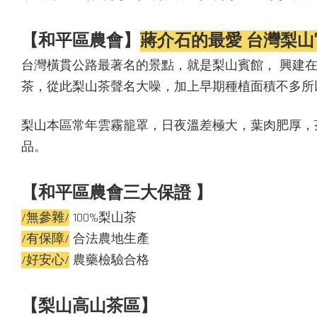
【和平區農會】
蔣介石的最愛 台灣梨山
台灣橫貫公路最著名的景點，就是梨山賓館， 興建在1
茶，從此梨山茶聲名大噪，加上早期種植面積不多所
梨山本區常年雲霧籠罩，日夜溫差極大，葉肉肥厚，
品。
【和平區農會三大保證 】
/無參雜/
100%梨山茶
/有保障/
合法農地生產
/好安心/
農藥檢驗合格
【梨山高山茶區】