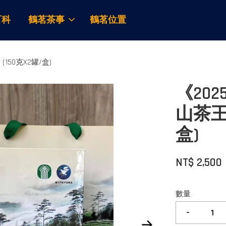
百科
鶴茗茶事
鶴茗位置
50克X2罐/盒)
《20
山茶王
盒)
NT$ 2,500
數量
-