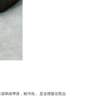
湯翠綠帶黃，耐沖泡， 是送禮最佳聖品