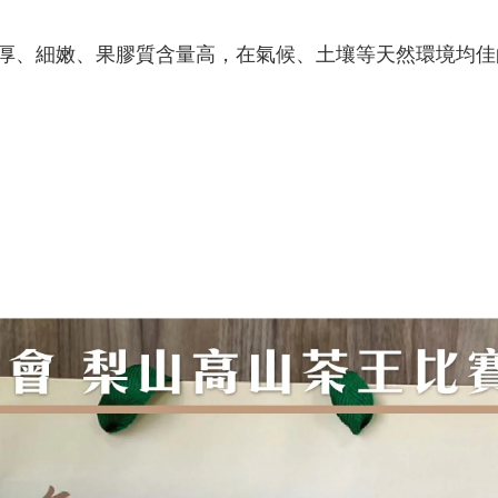
厚、細嫩、果膠質含量高，在氣候、土壤等天然環境均佳