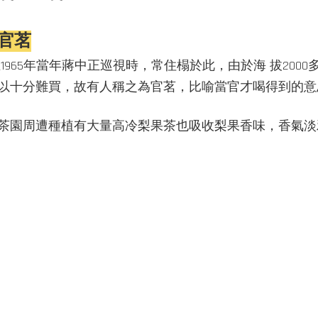
官茗
965年當年蔣中正巡視時，常住榻於此，由於海 拔20
以十分難買，故有人稱之為官茗，比喻當官才喝得到的意
茶園周遭種植有大量高冷梨果茶也吸收梨果香味，香氣淡