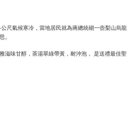
00多公尺氣候寒冷，當地居民就為蔣總統砌一壺梨山烏龍
思。
雅滋味甘醇，茶湯翠綠帶黃，耐沖泡， 是送禮最佳聖