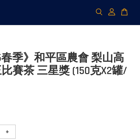
25春季》和平區農會 梨山高
比賽茶 三星獎 (150克X2罐/
+