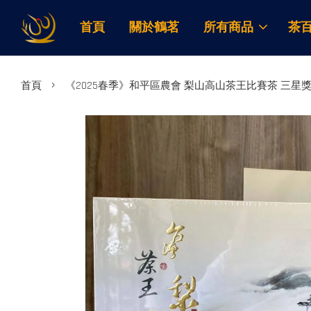
首頁
關於鶴茗
所有商品
茶
›
首頁
《2025春季》和平區農會 梨山高山茶王比賽茶 三星獎 (1