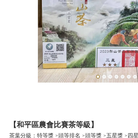
【和平區農會比賽茶等級】
茶葉分級：特等獎 >頭等排名 >頭等獎 >五星獎 >四星