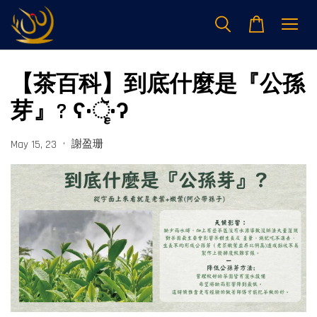
【茶百科】到底什麼是『公孫
芽』? ʕ•ૅૄ•ʔ
•
謝盈珊
May 15, 23