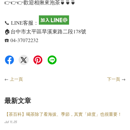
👉👉👉歡迎相揪來泡茶🍵🍵🍵
📞 LINE客服：
🏠台中市太平區旱溪東路二段178號
☎️ 04-37072232
←
上一頁
下一頁
→
最新文章
【茶百科】喝茶除了看海拔、季節，其實「緯度」也很重要！
Jul 11, 25