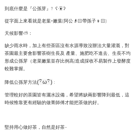
到底什麼是『公孫芽』? ʕ·͡ᴥ·ʔ
從字面上來看就是老葉+嫩葉(阿公👴🏻帶孫子👦🏻)
天候影響⛅︎：
缺少雨水時，加上有些茶區沒有水源導致沒辦法大量灌溉，對
茶園最主要會影響茶樹生長及 產量、施肥吃不進去、生長不均
形成公孫芽（老菜嫩葉並存比例高)造成採收不易製作上發酵度
較難掌握。
(･ิω･ิ)
降低公孫芽方法
:
管理較好的茶園皆有灑水設備，希望將缺兩影響降到最低，這
時候惟靠更有經驗的做菁師傅才能把茶做的好。
堅持用心做好茶，自然是好茶~